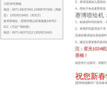
2016-02-16
赛博| 20...
3、将清洗液加入墨垫内
小区38号商铺
2016-01-30
关于我公司产品长假期间...
4、用夹子夹住废墨管道
电话：0871-68257841 15808767088（周俊
2016-01-29
影响压电写真机与电脑之...
赛博喷绘机
宏） 13529219401（肖百万）
2016-01-28
关于放假的通知
技术部地址：昆明市西山区海埂路240号2-
1、如放假时间比较长，
611（万达广场对面）
2、将维护托盘清洗干净
电话：0871-68372212 13529219401
洗液的量请按自身放假时
3、建议定期更换托盘内
注：星光102
墨桶！
如您有什么疑问，请拨打
祝您新春
[昆明奇勋数码广告设备有