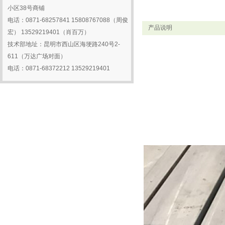
2016-02-16
赛博| 20...
小区38号商铺
电话：0871-68257841 15808767088（周俊
2016-01-30
关于我公司产品长假期间...
产品说明
宏） 13529219401（肖百万）
2016-01-29
影响压电写真机与电脑之...
技术部地址：昆明市西山区海埂路240号2-
2016-01-28
关于放假的通知
611（万达广场对面）
电话：0871-68372212 13529219401