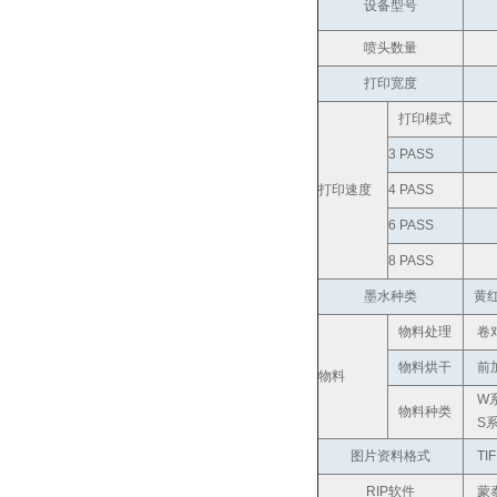
设备型号
喷头数量
打印宽度
打印模式
3 PASS
打印速度
4 PASS
6 PASS
8 PASS
墨水种类
黄红
物料处理
卷对
物料烘干
前加
物料
W系
物料种类
S系
图片资料格式
TIFF
RIP软件
蒙泰 